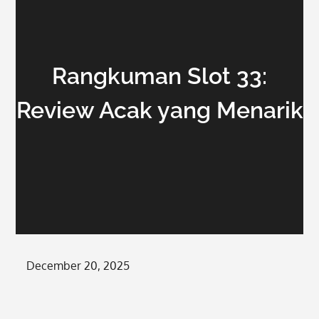
Rangkuman Slot 33:
Review Acak yang Menarik
Posted
December 20, 2025
on