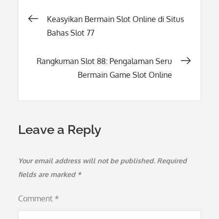
Post
Keasyikan Bermain Slot Online di Situs
Bahas Slot 77
navigation
Rangkuman Slot 88: Pengalaman Seru
Bermain Game Slot Online
Leave a Reply
Your email address will not be published.
Required
fields are marked
*
Comment
*