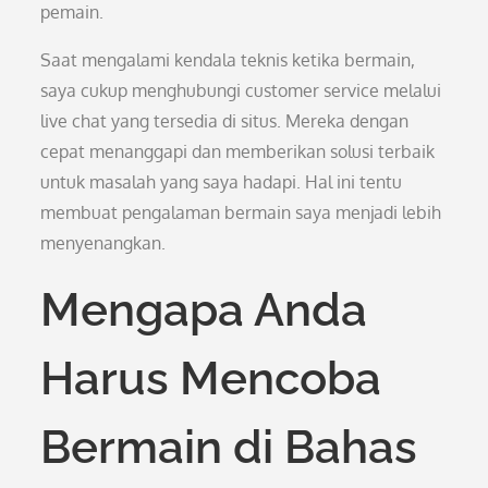
pemain.
Saat mengalami kendala teknis ketika bermain,
saya cukup menghubungi customer service melalui
live chat yang tersedia di situs. Mereka dengan
cepat menanggapi dan memberikan solusi terbaik
untuk masalah yang saya hadapi. Hal ini tentu
membuat pengalaman bermain saya menjadi lebih
menyenangkan.
Mengapa Anda
Harus Mencoba
Bermain di Bahas