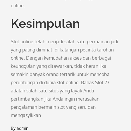
online.
Kesimpulan
Slot online telah menjadi salah satu permainan judi
yang paling diminati di kalangan pecinta taruhan
online. Dengan kemudahan akses dan berbagai
keunggulan yang ditawarkan, tidak heran jika
semakin banyak orang tertarik untuk mencoba
peruntungan di dunia slot online. Bahas Slot 77
adalah salah satu situs yang layak Anda
pertimbangkan jika Anda ingin merasakan
pengalaman bermain slot yang seru dan
mengasyikkan.
By
admin