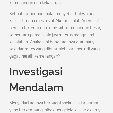
kemenangan dan kekalahan.
Sebuah rumor pun mulai menyebar bahwa ada
kasus di mana mesin slot Akurat seolah “memilih”
pemain tertentu untuk meraih kemenangan besar,
sementara pemain lain justru terus mengalami
kekalahan. Apakah ini benar adanya atau hanya
sekadar mitos yang dibuat oleh para penjudi yang
gagal meraih kemenangan?
Investigasi
Mendalam
Menyadari adanya berbagai spekulasi dan rumor
yang berkembang, pihak pengelola kasino akhirnya