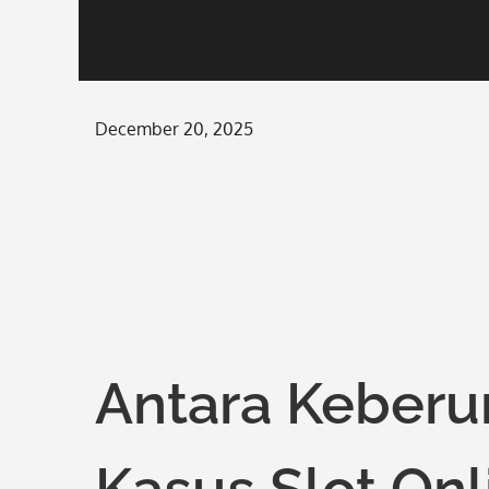
Posted
December 20, 2025
on
Antara Keberu
Kasus Slot Onl