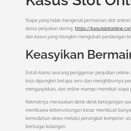
Siapa yang tidak mengenal permainan slot online? 
dunia perjudian daring.
https://kasusslotonline.c
dan kasus yang mungkin mengubah pandangan kita
Keasyikan Bermain
Entah kamu seorang penggemar perjudian online a
bisa dipungkiri betapa seru dan menghiburnya pe
mengasyikkan, slot online mampu memikat siap
Nikmatnya merasakan detik-detik ketegangan saa
membawa keberuntungan besar membuat banyak oran
kemudahan akses melalui perangkat komputer ata
berbagai kalangan.