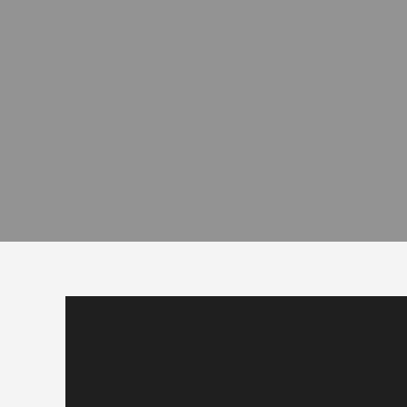
Skip
to
content