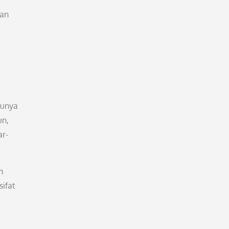
gan
tunya
un,
ar-
m
sifat