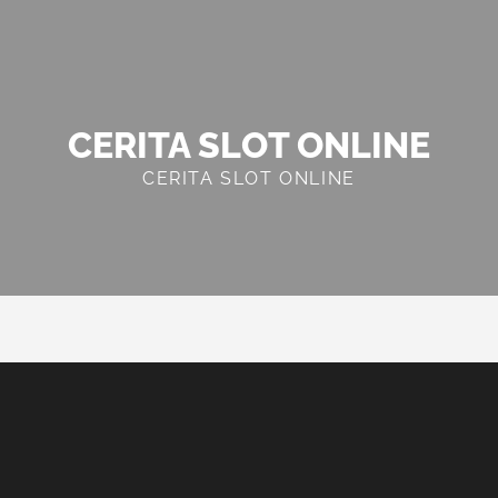
CERITA SLOT ONLINE
CERITA SLOT ONLINE