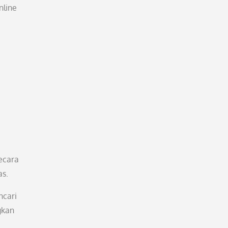
nline
ecara
as.
ncari
gkan