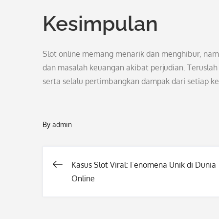
Kesimpulan
Slot online memang menarik dan menghibur, namu
dan masalah keuangan akibat perjudian. Teruslah e
serta selalu pertimbangkan dampak dari setiap k
By
admin
Kasus Slot Viral: Fenomena Unik di Dunia
Post
Online
navigation