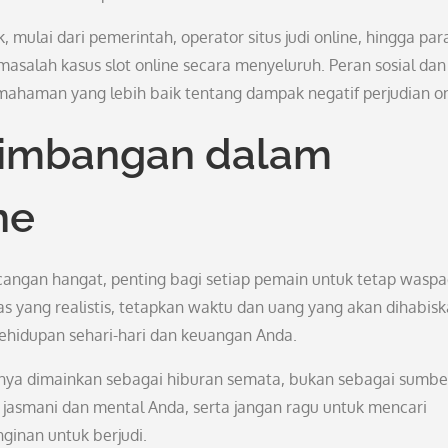
mulai dari pemerintah, operator situs judi online, hingga par
masalah kasus slot online secara menyeluruh. Peran sosial dan
ahaman yang lebih baik tentang dampak negatif perjudian on
imbangan dalam
ne
ncangan hangat, penting bagi setiap pemain untuk tetap wasp
s yang realistis, tetapkan waktu dan uang yang akan dihabisk
ehidupan sehari-hari dan keuangan Anda.
snya dimainkan sebagai hiburan semata, bukan sebagai sumbe
 jasmani dan mental Anda, serta jangan ragu untuk mencari
ginan untuk berjudi.