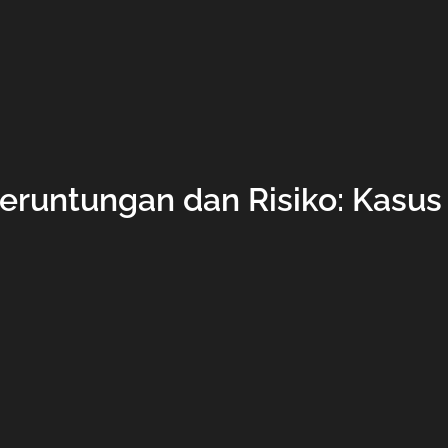
eruntungan dan Risiko: Kasus 