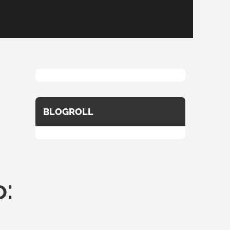
BLOGROLL
: