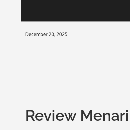
Posted
December 20, 2025
on
Review Menari