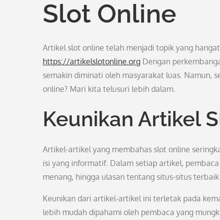
Slot Online
Artikel slot online telah menjadi topik yang hanga
https://artikelslotonline.org
Dengan perkembangan t
semakin diminati oleh masyarakat luas. Namun, s
online? Mari kita telusuri lebih dalam.
Keunikan Artikel S
Artikel-artikel yang membahas slot online sering
isi yang informatif. Dalam setiap artikel, pembac
menang, hingga ulasan tentang situs-situs terbai
Keunikan dari artikel-artikel ini terletak pada 
lebih mudah dipahami oleh pembaca yang mungkin