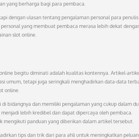
san yang berharga bagi para pembaca.
lengkapi dengan ulasan tentang pengalaman personal para penulis
an personal yang membuat pembaca merasa lebih dekat denga
nan slot online.
nline begitu diminati adalah kualitas kontennya. Artikel-artike
si umum, tetapi juga seringkali menghadirkan data-data terb
t online.
hli di bidangnya dan memiliki pengalaman yang cukup dalam du
n menjadi lebih kredibel dan dapat dipercaya oleh pembaca.
 mengikuti panduan yang diberikan dalam artikel tersebut.
ghadirkan tips dan trik dari para ahli untuk meningkatkan pelua