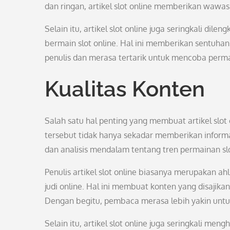
dan ringan, artikel slot online memberikan wawa
Selain itu, artikel slot online juga seringkali di
bermain slot online. Hal ini memberikan sentuh
penulis dan merasa tertarik untuk mencoba permai
Kualitas Konten
Salah satu hal penting yang membuat artikel slot o
tersebut tidak hanya sekadar memberikan informa
dan analisis mendalam tentang tren permainan slo
Penulis artikel slot online biasanya merupakan a
judi online. Hal ini membuat konten yang disajika
Dengan begitu, pembaca merasa lebih yakin untuk
Selain itu, artikel slot online juga seringkali men