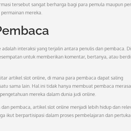
formasi tersebut sangat berharga bagi para pemula maupun p
i permainan mereka.
 Pembaca
ne adalah interaksi yang terjalin antara penulis dan pembaca. D
kesempatan untuk memberikan komentar, bertanya, atau berdi
itar artikel slot online, di mana para pembaca dapat saling
 satu sama lain. Hal ini tidak hanya membuat pembaca merasa
 pengetahuan mereka dalam dunia judi online.
 dan pembaca, artikel slot online menjadi lebih hidup dan rele
a ikut berpartisipasi dalam proses pembelajaran dan pertuk