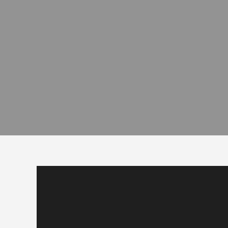
Skip
to
content