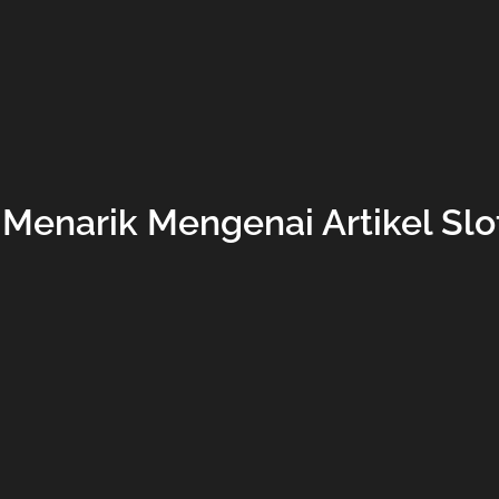
Menarik Mengenai Artikel Slo