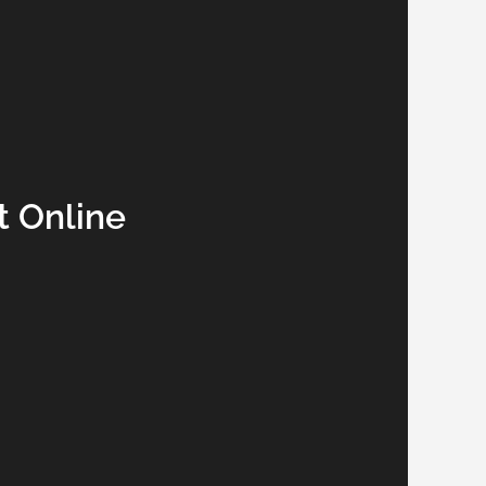
t Online