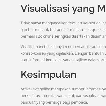
Visualisasi yang 
Tidak hanya mengandalkan teks, artikel slot online
gambar menarik tentang permainan slot, grafik perb
bermain slot online seringkali disertakan dalam ar
Visualisasi ini tidak hanya mempercantik tampil
konsep-konsep yang dijelaskan. Dengan bantuan
atau informasi kompleks yang disajikan dalam artik
Kesimpulan
Artikel slot online merupakan sumber informasi y
berkualitas, interaksi yang aktif, dan visualisas
panduan yang berharga bagi pembaca.