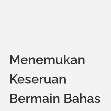
on
Menemukan
Keseruan
Bermain Bahas