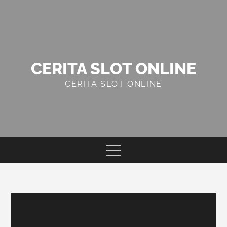
Skip
to
content
CERITA SLOT ONLINE
CERITA SLOT ONLINE