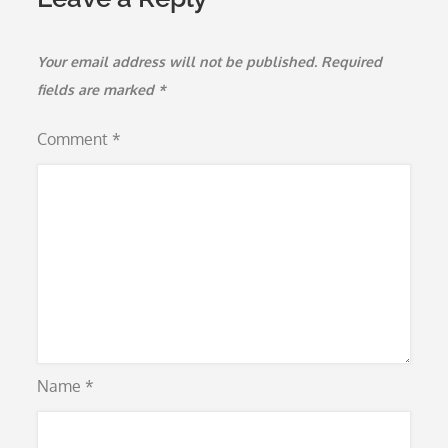
Your email address will not be published.
Required
fields are marked
*
Comment
*
Name
*