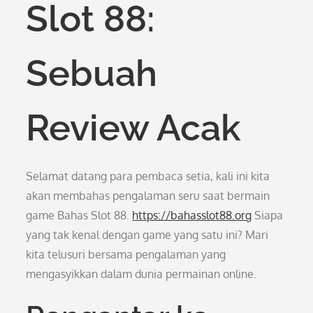
Slot 88:
Sebuah
Review Acak
Selamat datang para pembaca setia, kali ini kita
akan membahas pengalaman seru saat bermain
game Bahas Slot 88.
https://bahasslot88.org
Siapa
yang tak kenal dengan game yang satu ini? Mari
kita telusuri bersama pengalaman yang
mengasyikkan dalam dunia permainan online.