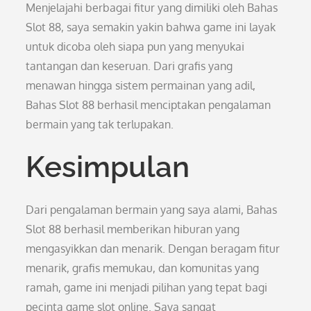
Menjelajahi berbagai fitur yang dimiliki oleh Bahas
Slot 88, saya semakin yakin bahwa game ini layak
untuk dicoba oleh siapa pun yang menyukai
tantangan dan keseruan. Dari grafis yang
menawan hingga sistem permainan yang adil,
Bahas Slot 88 berhasil menciptakan pengalaman
bermain yang tak terlupakan.
Kesimpulan
Dari pengalaman bermain yang saya alami, Bahas
Slot 88 berhasil memberikan hiburan yang
mengasyikkan dan menarik. Dengan beragam fitur
menarik, grafis memukau, dan komunitas yang
ramah, game ini menjadi pilihan yang tepat bagi
pecinta game slot online. Saya sangat