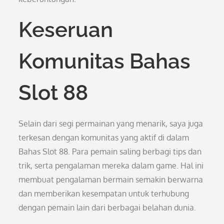
Keseruan
Komunitas Bahas
Slot 88
Selain dari segi permainan yang menarik, saya juga
terkesan dengan komunitas yang aktif di dalam
Bahas Slot 88. Para pemain saling berbagi tips dan
trik, serta pengalaman mereka dalam game. Hal ini
membuat pengalaman bermain semakin berwarna
dan memberikan kesempatan untuk terhubung
dengan pemain lain dari berbagai belahan dunia.