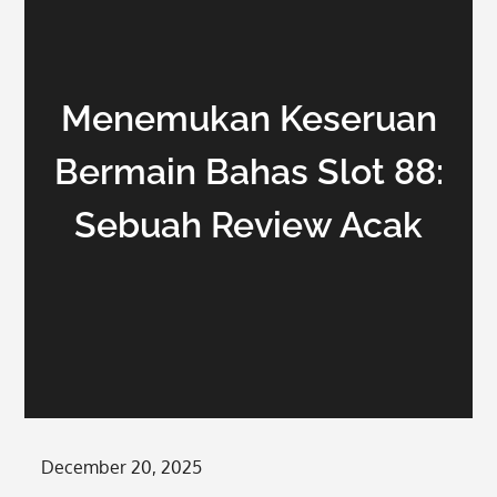
Menemukan Keseruan
Bermain Bahas Slot 88:
Sebuah Review Acak
Posted
December 20, 2025