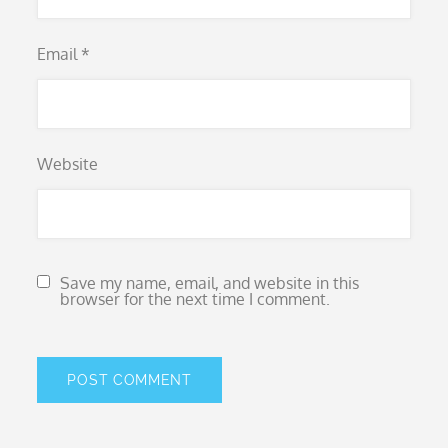
Email
*
Website
Save my name, email, and website in this
browser for the next time I comment.