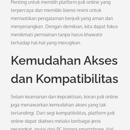
Penting untuk memilih platform judi online yang
terpercaya dan memiliki lisensi resmi untuk
memastikan pengalaman berjudi yang aman dan
menyenangkan. Dengan demikian, kita dapat fokus
menikmati permainan tanpa harus khawatir
terhadap hal-hal yang merugikan.
Kemudahan Akses
dan Kompatibilitas
Selain keamanan dan kepraktisan, koran judi online
juga menawarkan kemudahan akses yang tak
tertandingi. Dari segi kompatibilitas, platform judi
online dapat diakses melalui berbagai jenis
perangkat, mulai dari PC hingga smartphone. Hal