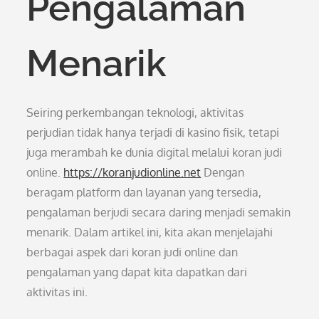
Pengalaman
Menarik
Seiring perkembangan teknologi, aktivitas
perjudian tidak hanya terjadi di kasino fisik, tetapi
juga merambah ke dunia digital melalui koran judi
online.
https://koranjudionline.net
Dengan
beragam platform dan layanan yang tersedia,
pengalaman berjudi secara daring menjadi semakin
menarik. Dalam artikel ini, kita akan menjelajahi
berbagai aspek dari koran judi online dan
pengalaman yang dapat kita dapatkan dari
aktivitas ini.