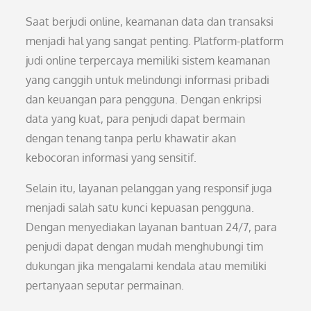
Saat berjudi online, keamanan data dan transaksi
menjadi hal yang sangat penting. Platform-platform
judi online terpercaya memiliki sistem keamanan
yang canggih untuk melindungi informasi pribadi
dan keuangan para pengguna. Dengan enkripsi
data yang kuat, para penjudi dapat bermain
dengan tenang tanpa perlu khawatir akan
kebocoran informasi yang sensitif.
Selain itu, layanan pelanggan yang responsif juga
menjadi salah satu kunci kepuasan pengguna.
Dengan menyediakan layanan bantuan 24/7, para
penjudi dapat dengan mudah menghubungi tim
dukungan jika mengalami kendala atau memiliki
pertanyaan seputar permainan.