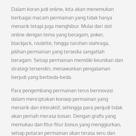
Dalam koran judi online, kita akan menemukan
berbagai macam permainan yang tidak hanya
menarik tetapi juga menghibur. Mulai dari slot
online dengan tema yang beragam, poker,
blackjack, roulette, hingga taruhan olahraga,
pilihan permainan yang tersedia sangatlah
beragam. Setiap permainan memiliki keunikan dan
strategi tersendiri, menawarkan pengalaman
berjudi yang berbeda-beda.
Para pengembang permainan terus berinovasi
dalam menciptakan konsep permainan yang
menarik dan interaktif, sehingga para penjudi tidak
akan pernah merasa bosan. Dengan grafis yang
memukau dan fitur-fitur bonus yang menggiurkan,
setiap putaran permainan akan terasa seru dan