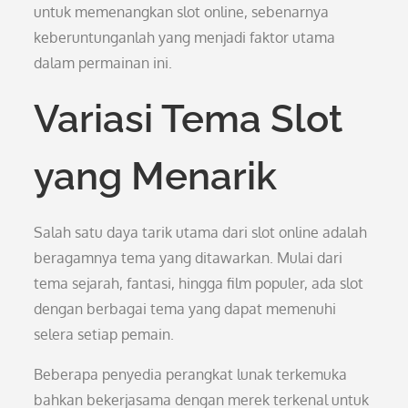
untuk memenangkan slot online, sebenarnya
keberuntunganlah yang menjadi faktor utama
dalam permainan ini.
Variasi Tema Slot
yang Menarik
Salah satu daya tarik utama dari slot online adalah
beragamnya tema yang ditawarkan. Mulai dari
tema sejarah, fantasi, hingga film populer, ada slot
dengan berbagai tema yang dapat memenuhi
selera setiap pemain.
Beberapa penyedia perangkat lunak terkemuka
bahkan bekerjasama dengan merek terkenal untuk