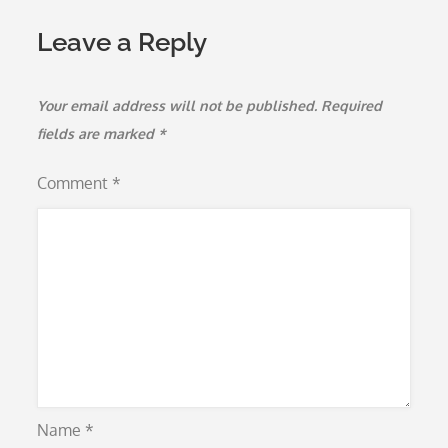
Leave a Reply
Your email address will not be published.
Required
fields are marked
*
Comment
*
Name
*