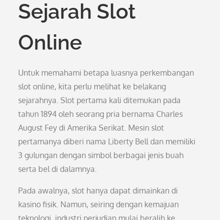
Sejarah Slot
Online
Untuk memahami betapa luasnya perkembangan
slot online, kita perlu melihat ke belakang
sejarahnya. Slot pertama kali ditemukan pada
tahun 1894 oleh seorang pria bernama Charles
August Fey di Amerika Serikat. Mesin slot
pertamanya diberi nama Liberty Bell dan memiliki
3 gulungan dengan simbol berbagai jenis buah
serta bel di dalamnya.
Pada awalnya, slot hanya dapat dimainkan di
kasino fisik. Namun, seiring dengan kemajuan
teknologi, industri perjudian mulai beralih ke