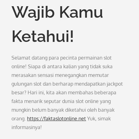
Wajib Kamu
Ketahui!
Selamat datang para pecinta permainan slot
online! Siapa di antara kalian yang tidak suka
merasakan sensasi menegangkan memutar
gulungan slot dan berharap mendapatkan jackpot
besar? Hari ini, kita akan membahas beberapa
fakta menarik seputar dunia slot online yang
mungkin belum banyak diketahui oleh banyak
orang.
https://faktaslotonline.net
Yuk, simak
informasinya!