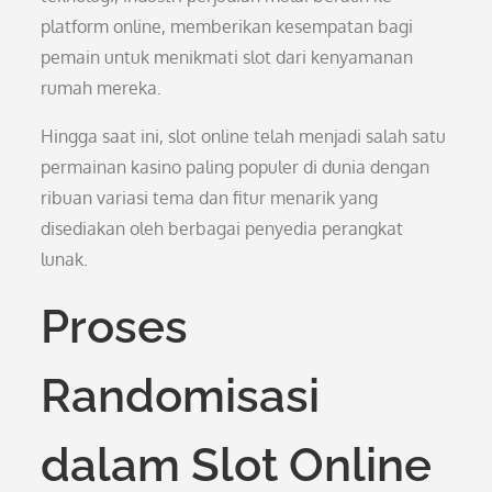
platform online, memberikan kesempatan bagi
pemain untuk menikmati slot dari kenyamanan
rumah mereka.
Hingga saat ini, slot online telah menjadi salah satu
permainan kasino paling populer di dunia dengan
ribuan variasi tema dan fitur menarik yang
disediakan oleh berbagai penyedia perangkat
lunak.
Proses
Randomisasi
dalam Slot Online