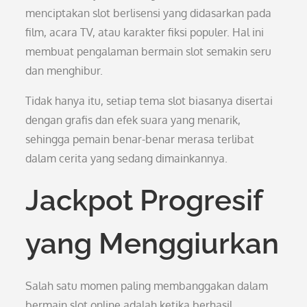
menciptakan slot berlisensi yang didasarkan pada
film, acara TV, atau karakter fiksi populer. Hal ini
membuat pengalaman bermain slot semakin seru
dan menghibur.
Tidak hanya itu, setiap tema slot biasanya disertai
dengan grafis dan efek suara yang menarik,
sehingga pemain benar-benar merasa terlibat
dalam cerita yang sedang dimainkannya.
Jackpot Progresif
yang Menggiurkan
Salah satu momen paling membanggakan dalam
bermain slot online adalah ketika berhasil