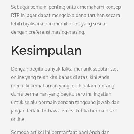
Sebagai pemain, penting untuk memahami konsep
RTP ini agar dapat mengelola dana taruhan secara
lebih bijaksana dan memilih slot yang sesuai
dengan preferensi masing-masing.
Kesimpulan
Dengan begitu banyak fakta menarik seputar slot
online yang telah kita bahas di atas, kini Anda
memiliki pemahaman yang lebih dalam tentang
dunia permainan yang begitu seru ini. Ingatlah
untuk selalu bermain dengan tanggung jawab dan
jangan terlalu terbawa emosi ketika bermain slot
online.
Semoga artikel ini bermanfaat bagi Anda dan