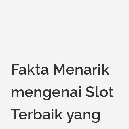
on
Fakta Menarik
mengenai Slot
Terbaik yang