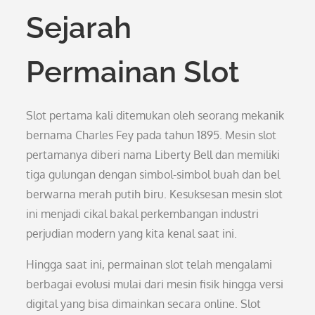
Sejarah
Permainan Slot
Slot pertama kali ditemukan oleh seorang mekanik
bernama Charles Fey pada tahun 1895. Mesin slot
pertamanya diberi nama Liberty Bell dan memiliki
tiga gulungan dengan simbol-simbol buah dan bel
berwarna merah putih biru. Kesuksesan mesin slot
ini menjadi cikal bakal perkembangan industri
perjudian modern yang kita kenal saat ini.
Hingga saat ini, permainan slot telah mengalami
berbagai evolusi mulai dari mesin fisik hingga versi
digital yang bisa dimainkan secara online. Slot