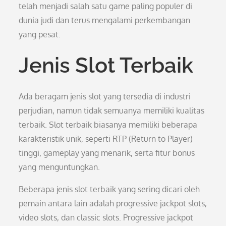
telah menjadi salah satu game paling populer di
dunia judi dan terus mengalami perkembangan
yang pesat.
Jenis Slot Terbaik
Ada beragam jenis slot yang tersedia di industri
perjudian, namun tidak semuanya memiliki kualitas
terbaik. Slot terbaik biasanya memiliki beberapa
karakteristik unik, seperti RTP (Return to Player)
tinggi, gameplay yang menarik, serta fitur bonus
yang menguntungkan.
Beberapa jenis slot terbaik yang sering dicari oleh
pemain antara lain adalah progressive jackpot slots,
video slots, dan classic slots. Progressive jackpot