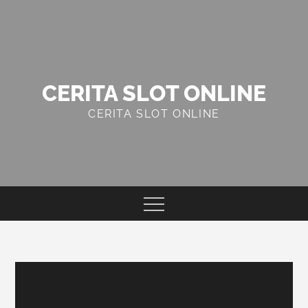
Skip
to
content
CERITA SLOT ONLINE
CERITA SLOT ONLINE