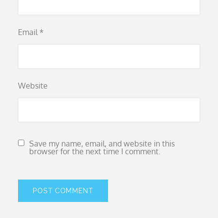
Email
*
Website
Save my name, email, and website in this
browser for the next time I comment.