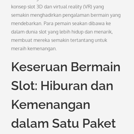
konsep slot 3D dan virtual reality (VR) yang
semakin menghadirkan pengalaman bermain yang
mendebarkan. Para pemain seakan dibawa ke
dalam dunia slot yang lebih hidup dan menarik,
membuat mereka semakin tertantang untuk
meraih kemenangan.
Keseruan Bermain
Slot: Hiburan dan
Kemenangan
dalam Satu Paket