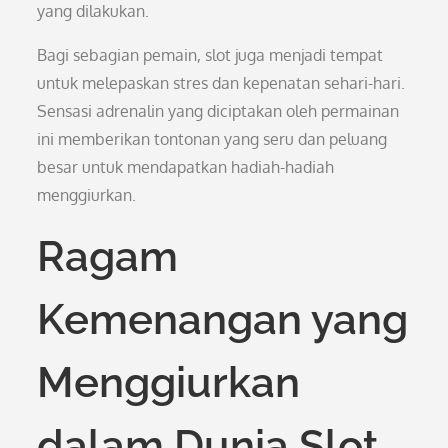
yang dilakukan.
Bagi sebagian pemain, slot juga menjadi tempat
untuk melepaskan stres dan kepenatan sehari-hari.
Sensasi adrenalin yang diciptakan oleh permainan
ini memberikan tontonan yang seru dan peluang
besar untuk mendapatkan hadiah-hadiah
menggiurkan.
Ragam
Kemenangan yang
Menggiurkan
dalam Dunia Slot