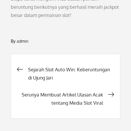
beruntung berikutnya yang berhasil meraih jackpot
besar dalam permainan slot!
By
admin
Post
Sejarah Slot Auto Win: Keberuntungan
di Ujung Jari
navigation
Serunya Membuat Artikel Ulasan Acak
tentang Media Slot Viral