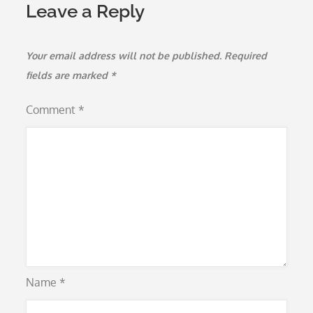
Leave a Reply
Your email address will not be published.
Required
fields are marked
*
Comment
*
Name
*