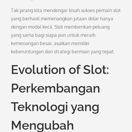
Tak jarang kita mendengar kisah sukses pemain slot
yang berhasil memenangkan jutaan dolar hanya
dengan modal kecil. Slot memberikan peluang
yang sama bagi siapa pun untuk meraih
kemenangan besar, asalkan memiliki
keberuntungan dan strategi bermain yang tepat.
Evolution of Slot:
Perkembangan
Teknologi yang
Mengubah