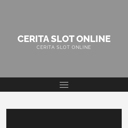
Skip
to
content
CERITA SLOT ONLINE
CERITA SLOT ONLINE