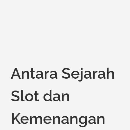
on
Antara Sejarah
Slot dan
Kemenangan