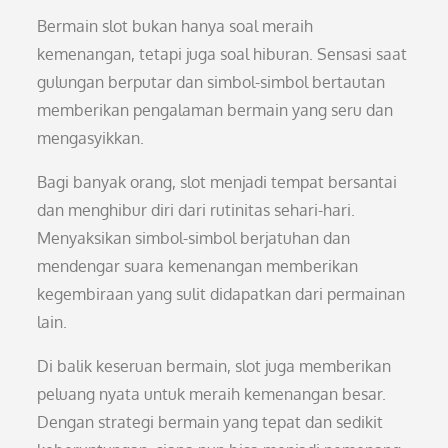
Bermain slot bukan hanya soal meraih
kemenangan, tetapi juga soal hiburan. Sensasi saat
gulungan berputar dan simbol-simbol bertautan
memberikan pengalaman bermain yang seru dan
mengasyikkan.
Bagi banyak orang, slot menjadi tempat bersantai
dan menghibur diri dari rutinitas sehari-hari.
Menyaksikan simbol-simbol berjatuhan dan
mendengar suara kemenangan memberikan
kegembiraan yang sulit didapatkan dari permainan
lain.
Di balik keseruan bermain, slot juga memberikan
peluang nyata untuk meraih kemenangan besar.
Dengan strategi bermain yang tepat dan sedikit